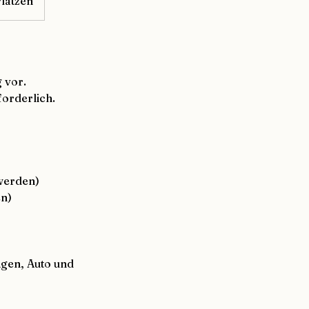
lätzen
 vor.
orderlich.
 werden)
en)
agen, Auto und