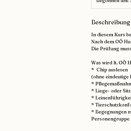
Begonnen am: 3
Beschreibung
In diesem Kurs be
Nach dem OÖ Hund
Die Prüfung muss
​Was wird lt. OÖ 
* Chip auslesen
(ohne eindeutige 
* Pflegemaßnahme
* Liege- oder Sitz
* Leinenführigkei
* Tierschutzkonf
* Begegnungen mi
Personengruppe