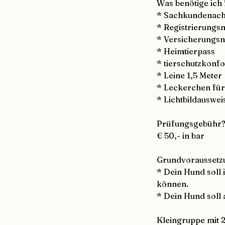
Was benötige ich 
* Sachkundenach
* Registrierungs
* Versicherungsn
* Heimtierpass
* tierschutzkonf
* Leine 1,5 Meter
* Leckerchen für
* Lichtbildauswei
Prüfungsgebühr
€ 50,- in bar
Grundvoraussetz
* Dein Hund soll
können.
* Dein Hund soll 
Kleingruppe mit 