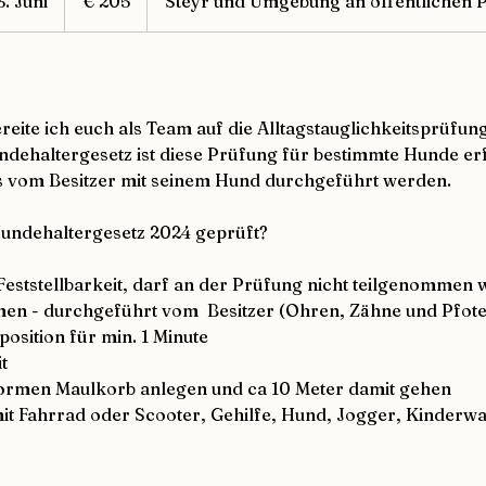
. Juni
B
€ 205
Steyr und Umgebung an öffentlichen P
e
g
o
n
reite ich euch als Team auf die Alltagstauglichkeitsprüfung
n
ehaltergesetz ist diese Prüfung für bestimmte Hunde erf
e
 vom Besitzer mit seinem Hund durchgeführt werden.
n
a
Hundehaltergesetz 2024 geprüft?
m
:
Feststellbarkeit, darf an der Prüfung nicht teilgenommen
3
n - durchgeführt vom Besitzer (Ohren, Zähne und Pfot
.
position für min. 1 Minute
J
t
u
ormen Maulkorb anlegen und ca 10 Meter damit gehen
n
t Fahrrad oder Scooter, Gehilfe, Hund, Jogger, Kinderw
i